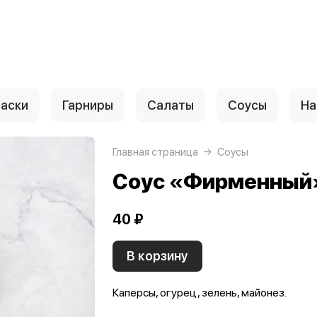
аски
Гарниры
Салаты
Соусы
На
Главная страница
Соусы
Соус «Фирменный
40 ₽
В корзину
Каперсы, огурец, зелень, майонез.