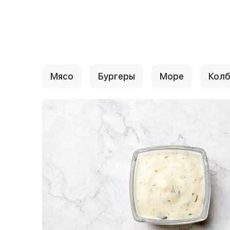
{{ textContacts }}
Мясо
Бургеры
Море
Колб