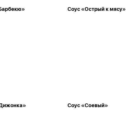
«Барбекю»
Соус «Острый к мясу»
«Дижонка»
Соус «Соевый»