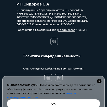
ИП Сидоров С.А
Индивидуальный предприниматель Сидоров С.А.,
ИНН 246522137880, ОГРН 317246800135288, р/с
40802810631000033653, к/с 30101810800000000627,
Красноярское отделение №8646 ПАО Сбербанк, БИК
040407627 Контактный телефон: 215-38-66
Работает на эффективном ядре
Foodpicásso
ver. 3.2
Политика конфиденциальности
Акции, скидки, кэшбэк − в нашем приложении!
Мы используем куки.
Пользуясь сайтом, вы даёте согласие на
обработку файлов cookie вашего браузера и использование
аналитических сервисов согласно нашей
политике
конфиденциальности
.
ОК