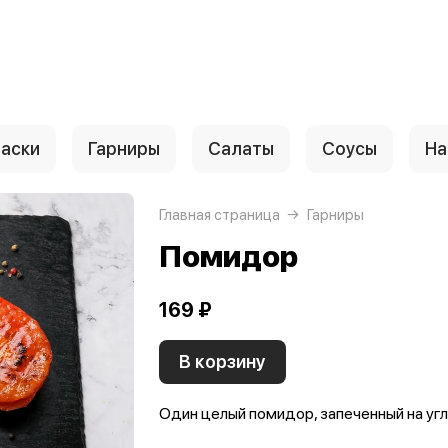
аски
Гарниры
Салаты
Соусы
На
Главная страница
Гарниры
Помидор
169 ₽
В корзину
Один целый помидор, запеченный на уг