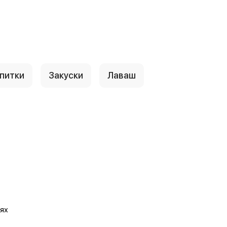
питки
Закуски
Лаваш
лях