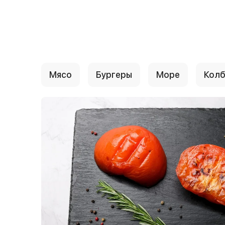
{{ textContacts }}
Мясо
Бургеры
Море
Колб